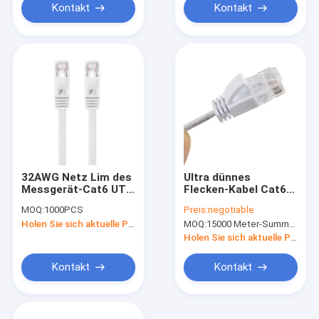
Kontakt
Kontakt
32AWG Netz Lim des
Ultra dünnes
Messgerät-Cat6 UTP
Flecken-Kabel Cat6A
flaches des
UTP Gigabit Ethernet
MOQ:
1000PCS
Preis:
negotiable
Verbindungskabel-
Verbindungskabel-
Holen Sie sich aktuelle Preis
MOQ:
15000 Meter-Summe, keine Angelegenheits-Verbindungskabellänge
RJ45 dünner LAN
500MHZ Rj45
Holen Sie sich aktuelle Preis
Kontakt
Kontakt