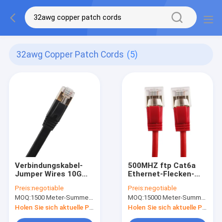
32awg Copper Patch Cords
(5)
Verbindungskabel-
500MHZ ftp Cat6a
Jumper Wires 10G
Ethernet-Flecken-
CAT7 SSTP FLACHES
Führung der Kupfer-
Preis:
negotiable
Preis:
negotiable
Kupfer-32awg
Verbindungskabel-
MOQ:
1500 Meter-Summe, keine Angelegenheits-Verbindungskabellänge
MOQ:
15000 Meter-Summe, keine Angelegenheits-Verbindungskabellänge
Ethernet
Extrakosten-dünne
STP dünne
Holen Sie sich aktuelle Preis
Holen Sie sich aktuelle Preis