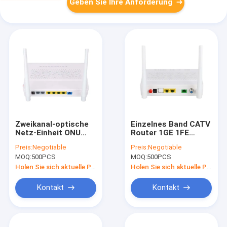
Geben Sie Ihre Anforderung
Zweikanal-optische
Einzelnes Band CATV
Netz-Einheit ONU
Router 1GE 1FE
Moderm Epon 4GE +
2.4Ghz GPON Rfs
Preis:
Negotiable
Preis:
Negotiable
2POTS + 2.4G UND 5G
XPON ONU WIFI
MOQ:
500PCS
MOQ:
500PCS
WIFI
Ontario-Modem
Holen Sie sich aktuelle Preis
Holen Sie sich aktuelle Preis
Kontakt
Kontakt