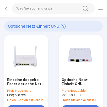
Optische Netz-Einheit ONU
(9)
Einzelne doppelte
Optische Netz-
Faser optische Netz-
Einheit ONU
Einheit ONU
einzelnes Port-
Preis:
Negotiable
Preis:
Negotiable
10/100/1000M Fiber
MOQ:
500PCS
MOQ:
500PCS
Router 1GE GEPON
EPON
Holen Sie sich aktuelle Preis
Holen Sie sich aktuelle Preis