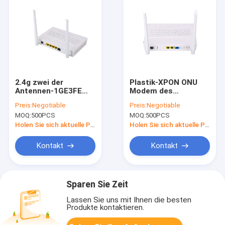
2.4g zwei der
Plastik-XPON ONU
Antennen-1GE3FE
Modem des
Gepon optisches
Monomode--des
Preis:
Negotiable
Preis:
Negotiable
Modem Netz-der
Router-1GE1FE FTTH
MOQ:
500PCS
MOQ:
500PCS
Einheits-ONU
ONU Wifi
kompatibel mit Olt
Holen Sie sich aktuelle Preis
Holen Sie sich aktuelle Preis
Kontakt
Kontakt
Sparen Sie Zeit
Lassen Sie uns mit Ihnen die besten
Produkte kontaktieren.