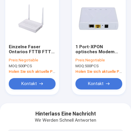
Einzelne Faser
1 Port-XPON
Ontarios FTTB FTTH
optisches Modem
GPON EPON ONU
der Netz-Einheits-
Preis:
Negotiable
Preis:
Negotiable
Modem-1GE 3FE Catv
ONU aus optischen
MOQ:
500PCS
MOQ:
500PCS
Wifi Epon
Fasern für FTTH
Holen Sie sich aktuelle Preis
Holen Sie sich aktuelle Preis
Kontakt
Kontakt
Nach Hause
Produits
Hinterlass Eine Nachricht
Wir Werden Schnell Antworten
Über uns