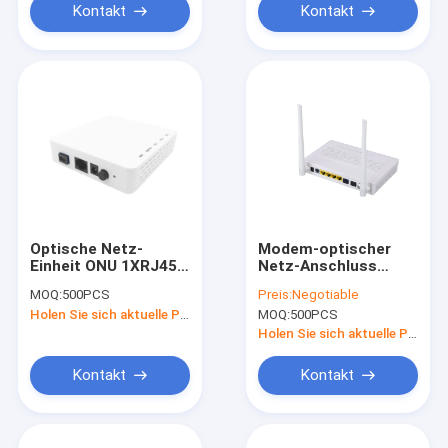
Kontakt
Kontakt
Optische Netz-
Modem-optischer
Einheit ONU 1XRJ45
Netz-Anschluss
1GE XPON EPON
FTTH GEPON ONU
MOQ:
500PCS
Preis:
Negotiable
GPON kompatibel mit
mit 1GE3FE+1 CATV
Holen Sie sich aktuelle Preis
MOQ:
500PCS
IEEE802.3ah
Port+WIFI
+VOICE+USB
Holen Sie sich aktuelle Preis
Kontakt
Kontakt