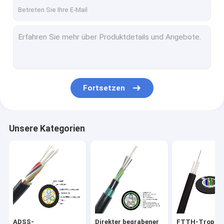
Kontakt
ADSS-Lichtwellenleiter
Direkter begrabener Lichtwellenleiter
Fortsetzen
FTTH-Tropfen-Lichtwellenleiter
Faser-Optikbeendigungs-Kasten
Unsere Kategorien
Faser-Optikspleiß-Schließung
Faser-Optikverbindungskabel
Faser PLC-Teiler
Verbindungskabel MPO MTP
ADSS-
Direkter begrabener
FTTH-Tropfe