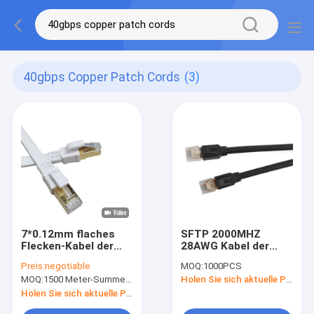
40gbps Copper Patch Cords
(3)
7*0.12mm flaches
SFTP 2000MHZ
Flecken-Kabel der
28AWG Kabel der
Kupfer-40Gbps
Kupfer-
Preis:
negotiable
MOQ:
1000PCS
Verbindungskabel-
Verbindungskabel-
MOQ:
1500 Meter-Summe, keine Angelegenheits-Verbindungskabellänge
Holen Sie sich aktuelle Preis
26AWG SSTP der
Katzen-8 des
Katzen-8
Flecken-40g 2 Meter
Holen Sie sich aktuelle Preis