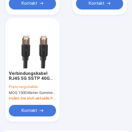
Kontakt
Kontakt
Verbindungskabel
RJ45 5G SSTP 40G
Katzen-8 verkabeln
Preis:
negotiable
2000MHz 30 Ft
MOQ:
1500 Meter-Summe, keine Angelegenheits-Verbindungskabellänge
Ethernet-Kabel der
Katzen-8
Holen Sie sich aktuelle Preis
Kontakt