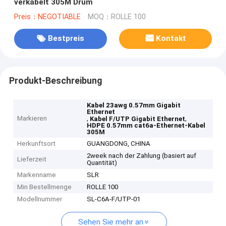
verkabelt 305M Drum
Preis：NEGOTIABLE
MOQ：ROLLE 100
Bestpreis
Kontakt
Produkt-Beschreibung
Kabel 23awg 0.57mm Gigabit
Ethernet
Markieren
,
,
Kabel F/UTP Gigabit Ethernet
HDPE 0.57mm cat6a-Ethernet-Kabel
305M
Herkunftsort
GUANGDONG, CHINA
2week nach der Zahlung (basiert auf
Lieferzeit
Quantität)
Markenname
SLR
Min Bestellmenge
ROLLE 100
Modellnummer
SL-C6A-F/UTP-01
Sehen Sie mehr an