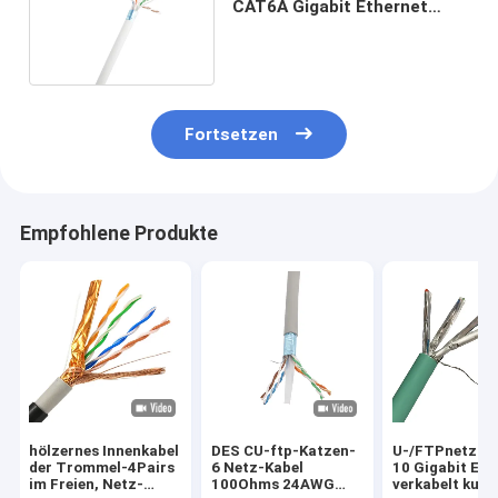
CAT6A Gigabit Ethernet
verkabelt 305M Drum
Fortsetzen
Empfohlene Produkte
hölzernes Innenkabel
DES CU-ftp-Katzen-
U-/FTPnetz C
der Trommel-4Pairs
6 Netz-Kabel
10 Gigabit Eth
im Freien, Netz-
100Ohms 24AWG
verkabelt kupf