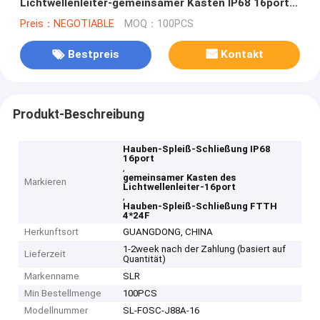
Lichtwellenleiter-gemeinsamer Kasten IP68 16port
im Freien
Preis：NEGOTIABLE
MOQ：100PCS
Bestpreis
Kontakt
Produkt-Beschreibung
Hauben-Spleiß-Schließung IP68
16port
,
gemeinsamer Kasten des
Markieren
Lichtwellenleiter-16port
,
Hauben-Spleiß-Schließung FTTH
4*24F
Herkunftsort
GUANGDONG, CHINA
1-2week nach der Zahlung (basiert auf
Lieferzeit
Quantität)
Markenname
SLR
Min Bestellmenge
100PCS
Modellnummer
SL-FOSC-J88A-16