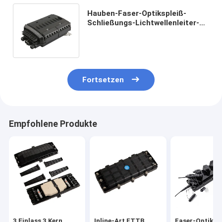
Hauben-Faser-Optikspleiß-
Schließungs-Lichtwellenleiter-
gemeinsamer Kasten IP68
16port im Freien
Fortsetzen
Empfohlene Produkte
3 Einlass 3 Kern
Inline-Art FTTB
Faser-Optiksp