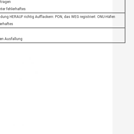
rtragen
ter fehlerhaftes
dung HERAUF richtig Aufflackern: PON, das WEG registriert: ONU-Häfen
lerhaftes
en Ausfallung