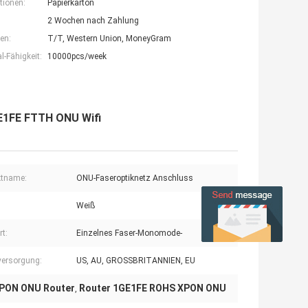
tionen:
Papierkarton
2 Wochen nach Zahlung
en:
T/T, Western Union, MoneyGram
-Fähigkeit:
10000pcs/week
1FE FTTH ONU Wifi
ktname:
ONU-Faseroptiknetz Anschluss
Weiß
rt:
Einzelnes Faser-Monomode-
ersorgung:
US, AU, GROSSBRITANNIEN, EU
XPON ONU Router
Router 1GE1FE ROHS XPON ONU
,