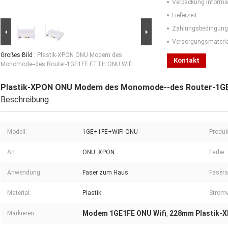
Verpackung Informa
Lieferzeit:
Zahlungsbedingung
Versorgungsmaterial
Großes Bild :
Plastik-XPON ONU Modem des
Kontakt
Monomode--des Router-1GE1FE FTTH ONU Wifi
Plastik-XPON ONU Modem des Monomode--des Router-1GE
Beschreibung
Modell:
1GE+1FE+WIFI ONU
Produ
Art:
ONU. XPON
Farbe:
Anwendung:
Faser zum Haus
Fasera
Material:
Plastik
Stromv
Modem 1GE1FE ONU Wifi
228mm Plastik-
Markieren:
,