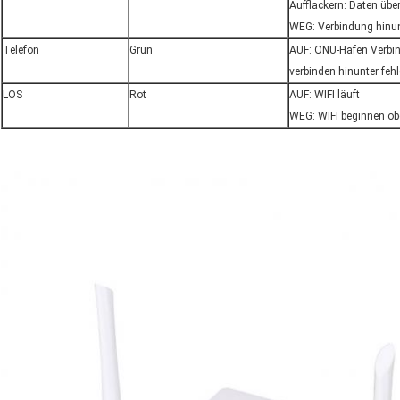
Aufflackern: Daten übe
WEG: Verbindung hinun
Telefon
Grün
AUF: ONU-Hafen Verbin
verbinden hinunter feh
LOS
Rot
AUF: WIFI läuft
WEG: WIFI beginnen ob