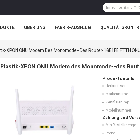
ODUKTE
ÜBER UNS
FABRIK-AUSFLUG
QUALITÄTSKONTR
N
FÄLLE
stik-XPON ONU Modem Des Monomode--des Router-1GE1FE FTTH ONU 
Plastik-XPON ONU Modem des Monomode--des Rout
Produktdetails:
Herkunftsort:
Markenname:
Zertifizierung:
Modellnummer:
Zahlung und Vers
Min Bestellmenge:
Preis: