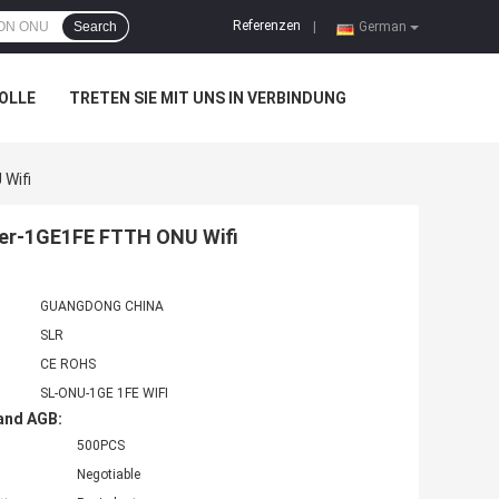
Referenzen
Search
|
German
OLLE
TRETEN SIE MIT UNS IN VERBINDUNG
Wifi
er-1GE1FE FTTH ONU Wifi
GUANGDONG CHINA
SLR
CE ROHS
SL-ONU-1GE 1FE WIFI
and AGB:
500PCS
Negotiable