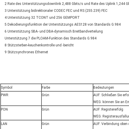
2 Rate des Unterstützungsdownlink 2,488 Gbits/s und Rate des Uplink 1,244 G
3 Unterstützung bidirektionaler CODEC FEC und RS (255.239) FEC
4 Unterstützung 32 TCONT und 256 GEMPORT
5 Dekodierungsfunktion der Unterstützungs AES128 von Standards G.984
6 Unterstützung SBA- und DBA-dynamisch Breitbandverteilung
Unterstützung 7 die PLOAM-Funktion des Standards G.984
8 Stützsterben-keuchenkontrolle und -bericht
9 Stützsynchrones Ethernet
Symbol
Farbe
Bedeutungen
PWR
Grün
AUF: Schließen Sie erfo
WEG: können Sie an En
PON
Grün
AUF: Registererfolg
WEG: Registerausfall
LAN
Grün
AUF: Verbindung oben r