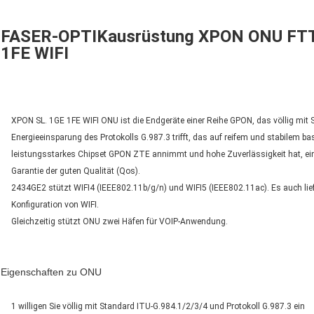
FASER-OPTIKausrüstung XPON ONU FT
1FE WIFI
XPON SL. 1GE 1FE WIFI ONU ist die Endgeräte einer Reihe GPON, das völlig mit
Energieeinsparung des Protokolls G.987.3 trifft, das auf reifem und stabilem ba
leistungsstarkes Chipset GPON ZTE annimmt und hohe Zuverlässigkeit hat, einf
Garantie der guten Qualität (Qos).
2434GE2 stützt WIFI4 (IEEE802.11b/g/n) und WIFI5 (IEEE802.11ac). Es auch lie
Konfiguration von WIFI.
Gleichzeitig stützt ONU zwei Häfen für VOIP-Anwendung.
Eigenschaften zu ONU
1 willigen Sie völlig mit Standard ITU-G.984.1/2/3/4 und Protokoll G.987.3 ein