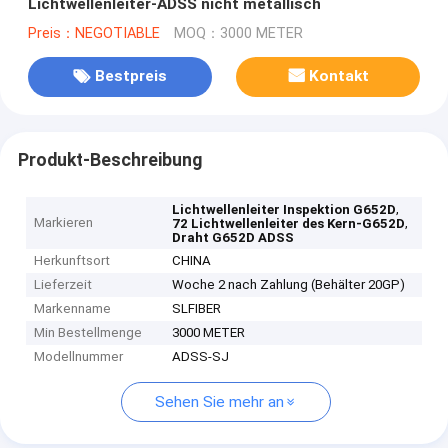
Lichtwellenleiter-ADSS nicht metallisch
Preis：NEGOTIABLE
MOQ：3000 METER
Bestpreis
Kontakt
Produkt-Beschreibung
,
Lichtwellenleiter Inspektion G652D
Markieren
,
72 Lichtwellenleiter des Kern-G652D
Draht G652D ADSS
Herkunftsort
CHINA
Lieferzeit
Woche 2 nach Zahlung (Behälter 20GP)
Markenname
SLFIBER
Min Bestellmenge
3000 METER
Modellnummer
ADSS-SJ
Sehen Sie mehr an