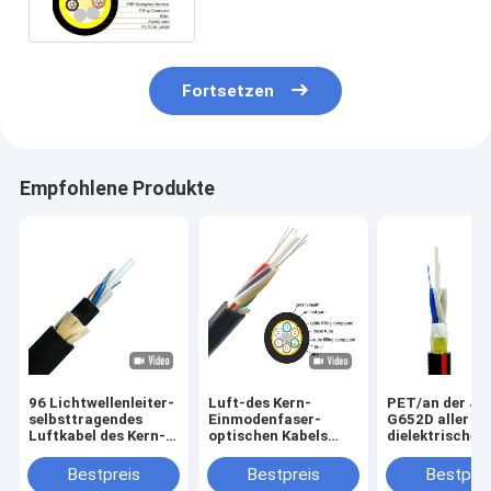
metallisch
Fortsetzen
Empfohlene Produkte
96 Lichtwellenleiter-
Luft-des Kern-
PET/an der Ja
selbsttragendes
Einmodenfaser-
G652D aller
Luftkabel des Kern-
optischen Kabels
dielektrische
ADSS 100 Meter-
G.652D Inspektion 48
selbsttragend
Spanne
Glasfaser-
Lichtwellenlei
Bestpreis
Bestpreis
Bestprei
Kabel/ADSS
48core