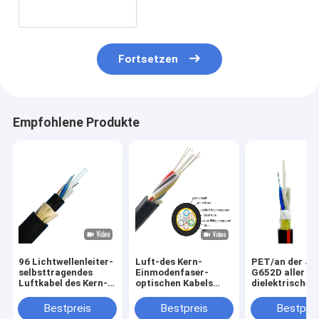
Fortsetzen
Empfohlene Produkte
96 Lichtwellenleiter-
Luft-des Kern-
PET/an der Ja
selbsttragendes
Einmodenfaser-
G652D aller
Luftkabel des Kern-
optischen Kabels
dielektrische
ADSS 100 Meter-
G.652D Inspektion 48
selbsttragend
Spanne
Glasfaser-
Lichtwellenlei
Bestpreis
Bestpreis
Bestprei
Kabel/ADSS
48core