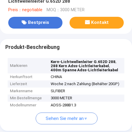
Lichtwellenleiter G.652D 288
Preis：negotiable
MOQ：3000 METER
Bestpreis
Kontakt
Produkt-Beschreibung
,
Kern-Lichtwellenleiter G.652D 288
Markieren
,
288 Kern Adss-Lichtleiterkabel
400m Spanne Adss-Lichtleiterkabel
Herkunftsort
CHINA
Lieferzeit
Woche 2 nach Zahlung (Behälter 20GP)
Markenname
SLFIBER
Min Bestellmenge
3000 METER
Modellnummer
ADSS-288B1.3
Sehen Sie mehr an